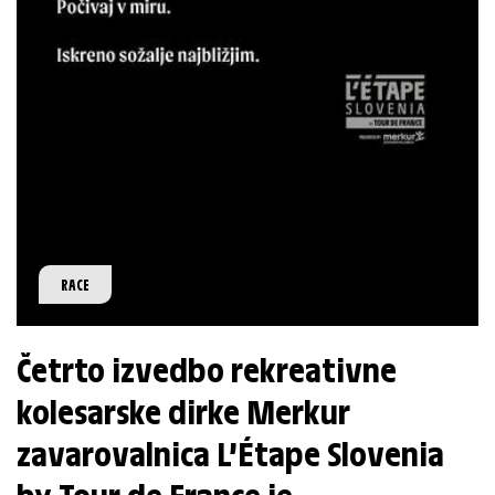
RACE
Četrto izvedbo rekreativne
kolesarske dirke Merkur
zavarovalnica L’Étape Slovenia
by Tour de France je