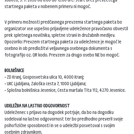
startnega paketa v nobenem primeru ni mogoč.
V primeru možnosti predčasnega prevzema startnega paketa bo
organizator vse uspešno prijavljene udeležence pravočasno obvestil
prek spletnega novičnika, spletne strani in družabnih medijev.
Opozorilo: Prevzem startnega paketa za udeležence je mogoč le
osebno in ob predložitvi veljavnega osebnega dokumenta s
fotografijo oz. QR kodo. Prevzem za drugo osebo NE bo mogoč.
BOLNIŠNICE
• ZD Kranj, Gosposvetska ulica 10, 4000 Kranj;
• UKC Ljubljana, Zaloška cesta 7, 1000 Ljubljana;
• Splošna bolnišnica Jesenice, Cesta maršala Tita 112, 4270 Jesenice.
UDELEŽBA NA LASTNO ODGOVORNOST
Udeleženec s prijavo na dogodek potrjuje, da bo na dogodku
sodeloval na lastno odgovornost ter bo predhodno preveril svoje
psihofizične sposobnosti in se o udeležbi posvetoval s svojim
osebnim zdravnikom.