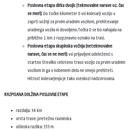
Poslovna etapa dirka dvojic (tekmovalne narave oz. čas
se meri)
: Do točke kilometer 0 vsi kolesarji vozijo v
zaprti vožnji za prvim uradnim vozilom, prehitevanje
uradnega vozila ni dovoljeno.Točka 0 se bo nahajala na
približno 2. km z razpznavno oznako na trasi.
Poslovna etapa skupinska vožnja (netekmovalne
narave, čas se ne meri):
vsi prijavljeni udeleženci s
startno številko celoteno traso vozijo za prvim uradnim
vozilom in ga v nobenem delu ne smejo prehiteti.
Hitrost kolesarjenja je tako vseskozi nadzorovana.
RAZPISANA DOLŽINA POSLOVNE ETAPE
razdalja: 34 km
vrsta trase: pretežno ravninska
višinska razlika: 333 m