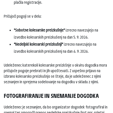
plačila registracije.
Pričujoči pogoji se v delu:
"Sobotne kolesarske preizkušnje"
izrecno navezujejo na
izvedbo kolesarskih preizkušenj na dan 5. 9. 2026.
"Nedeljski kolesarski preizkušnji"
izrecno navezujejo na
izvedbo kolesarskih preizkušenj na dan 6. 9. 2026.
Udeleženec katerekoli kolesarske preizkšnje v okviru dogodka mora
pričujoče pogoje prebrati in jih upoštevati. Z uspešno prijavo na
izbrano kolesarsko preizkušnjo se šteje, da je udeleženec z njimi
seznanjen in sprejema sodelovanje na dogodku v skladu z njimi.
FOTOGRAFIRANJE IN SNEMANJE DOGODKA
Udeleženec je seznanjen, da bo organizator dogodek fotografiral in
snemal ter omogočil prenos nedeljske preizkušnje (kot npr. spletni,