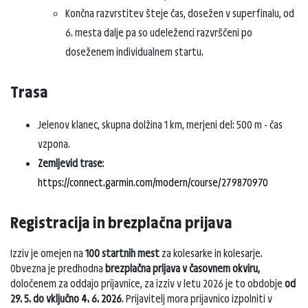
Končna razvrstitev šteje čas, dosežen v superfinalu, od
6. mesta dalje pa so udeleženci razvrščeni po
doseženem individualnem startu.
Trasa
Jelenov klanec, skupna dolžina 1 km, merjeni del: 500 m - čas
vzpona.
Zemljevid trase
:
https://connect.garmin.com/modern/course/279870970
Registracija in brezplačna prijava
Izziv je omejen na
100 startnih mest
za kolesarke in kolesarje.
Obvezna je predhodna
brezplačna prijava v časovnem okviru,
določenem za oddajo prijavnice, za izziv v letu 2026 je to obdobje
od
29. 5. do vključno 4. 6. 2026
. Prijavitelj mora prijavnico izpolniti v