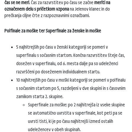
čas se ne meri
. Čas za razvrstitev po času se začne
meriti na
označenem delu s pričetkom vzpona
na Jelenov klanec in do
prečkanja ciljne črte z razpoznavnimi označbami.
Polfinale za moške ter Superfinale za ženske in moške
5 najhitrejših po času v ženski kategoriji se pomeri v
superfinalu s sočasnim startom. Končna razvrstitev šteje čas,
dosežen v superfinalu, od 6. mesta dalje pa so udeleženci
razvrščeni po doseženem individualnem startu.
10 najhitrejših po času v moški kategoriji se pomeri v polfinalu
s sočasnim startom po 5, razdeljeni v dve skupini in s časovnim
zamikom starta 2. skupine.
Superfinale za moške: po 2 najhitrejša iz vseke skupine
se avtomatično uvrstita v superfinale, kot peti pa se
uvrsti tisti, ki je po času najhitrejši izmed ostalih
udeležencev v obeh skupinah.