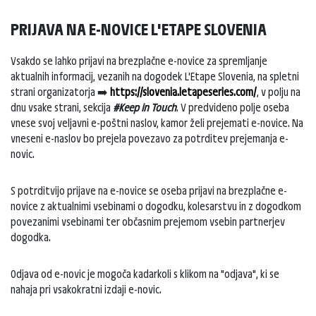
PRIJAVA NA E-NOVICE L'ETAPE SLOVENIA
Vsakdo se lahko prijavi na brezplačne e-novice za spremljanje
aktualnih informacij, vezanih na dogodek L'Etape Slovenia, na spletni
strani organizatorja ➡️
https://slovenia.letapeseries.com/
, v polju na
dnu vsake strani, sekcija
#Keep in Touch
. V predvideno polje oseba
vnese svoj veljavni e-poštni naslov, kamor želi prejemati e-novice. Na
vneseni e-naslov bo prejela povezavo za potrditev prejemanja e-
novic.
S potrditvijo prijave na e-novice se oseba prijavi na brezplačne e-
novice z aktualnimi vsebinami o dogodku, kolesarstvu in z dogodkom
povezanimi vsebinami ter občasnim prejemom vsebin partnerjev
dogodka.
Odjava od e-novic je mogoča kadarkoli s klikom na "odjava", ki se
nahaja pri vsakokratni izdaji e-novic.