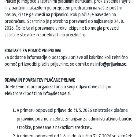
Plačilo je mogoče z izbranimi plačilnimi karticami, prek sistema PayPal
in z bančnim nakazilom po prejetem predračunu na vaš e-poštni
naslov, ki ste ga vnesli na prijavnico. Rok plačila je naveden na
predračunu. Startnino je potrebno poravnati do najkasneje 24. 8.
2026. Če-le ta ni poravnana v roku, ekipa ne bo mogla prevzeti
startne številke in sodelovati na preizkušnji.
KONTAKT ZA POMOČ PRI PRIJAVI
Za dodatne informacije o postopku prijave ali kakršno koli tehnično
pomoč pri izvedbi plačila prijavnine, se obrnite na
info@prijavim.se
.
ODJAVA IN POVRNITEV PLAČANE PRIJAVE
Udeleženec mora organizatorja o svoji odjavi obvestiti po
elektronski pošti na info@letape.si.
V primeru odpovedi prijave do 31. 5. 2026 se strošek plačane
prijavnine povrne v celoti, zmanjšan za administrativno-bančne
stroške, povezane z nakazilom sredstev.
V primeru odpovedi od 1. 6. in do vključno 31. 7. 2026 se strošek