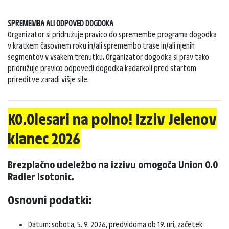
SPREMEMBA ALI ODPOVED DOGDOKA
Organizator si pridružuje pravico do spremembe programa dogodka
v kratkem časovnem roku in/ali spremembo trase in/ali njenih
segmentov v vsakem trenutku. Organizator dogodka si prav tako
pridružuje pravico odpovedi dogodka kadarkoli pred startom
prireditve zaradi višje sile.
K0.0lesari na polno! Izziv Jelenov
klanec 2026
Brezplačno udeležbo na izzivu omogoča Union 0.0
Radler Isotonic.
Osnovni podatki:
Datum: sobota, 5. 9. 2026, predvidoma ob 19. uri, začetek