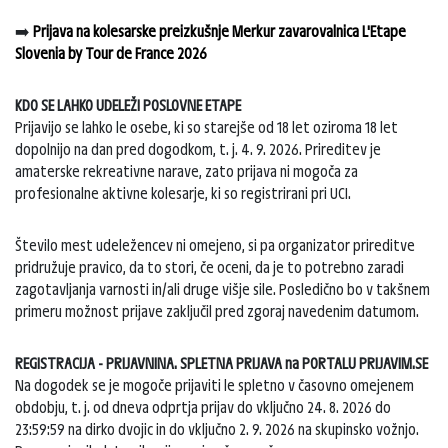
➡️
Prijava na kolesarske preizkušnje Merkur zavarovalnica L'Etape
Slovenia by Tour de France 2026
KDO SE LAHKO UDELEŽI POSLOVNE ETAPE
Prijavijo se lahko le osebe, ki so starejše od 18 let oziroma 18 let
dopolnijo na dan pred dogodkom, t. j. 4. 9. 2026. Prireditev je
amaterske rekreativne narave, zato prijava ni mogoča za
profesionalne aktivne kolesarje, ki so registrirani pri UCI.
Število mest udeležencev ni omejeno, si pa organizator prireditve
pridružuje pravico, da to stori, če oceni, da je to potrebno zaradi
zagotavljanja varnosti in/ali druge višje sile. Posledično bo v takšnem
primeru možnost prijave zaključil pred zgoraj navedenim datumom.
REGISTRACIJA - PRIJAVNINA. SPLETNA PRIJAVA na PORTALU PRIJAVIM.SE
Na dogodek se je mogoče prijaviti le spletno v časovno omejenem
obdobju, t. j. od dneva odprtja prijav do vključno 24. 8. 2026 do
23:59:59 na dirko dvojic in do vključno 2. 9. 2026 na skupinsko vožnjo.