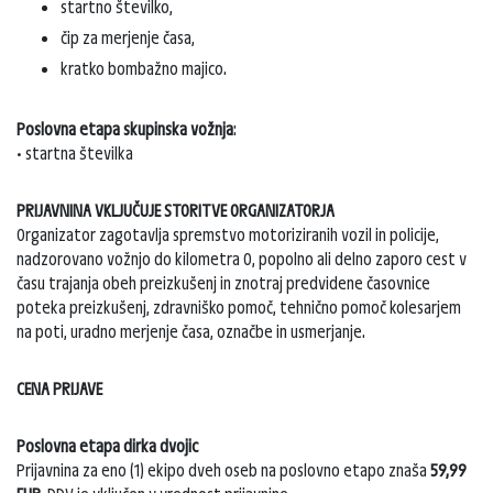
startno številko,
čip za merjenje časa,
kratko bombažno majico.
Poslovna etapa skupinska vožnja
:
• startna številka
PRIJAVNINA VKLJUČUJE STORITVE ORGANIZATORJA
Organizator zagotavlja spremstvo motoriziranih vozil in policije,
nadzorovano vožnjo do kilometra 0, popolno ali delno zaporo cest v
času trajanja obeh preizkušenj in znotraj predvidene časovnice
poteka preizkušenj, zdravniško pomoč, tehnično pomoč kolesarjem
na poti, uradno merjenje časa, označbe in usmerjanje.
CENA PRIJAVE
Poslovna etapa dirka dvojic
Prijavnina za eno (1) ekipo dveh oseb na poslovno etapo znaša
59,99