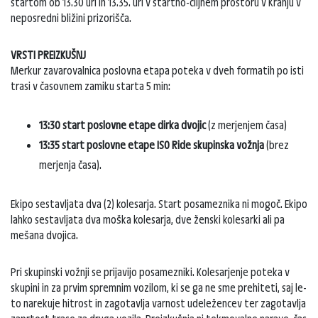
startom ob 13.30 uri in 13.35. uri v startno-ciljnem prostoru v Kranju v
neposredni bližini prizorišča.
VRSTI PREIZKUŠNJ
Merkur zavarovalnica poslovna etapa poteka v dveh formatih po isti
trasi v časovnem zamiku starta 5 min:
13:30 start poslovne etape dirka dvojic
(z merjenjem časa)
13:35 start poslovne etape ISO Ride skupinska vožnja
(brez
merjenja časa).
Ekipo sestavljata dva (2) kolesarja. Start posameznika ni mogoč. Ekipo
lahko sestavljata dva moška kolesarja, dve ženski kolesarki ali pa
mešana dvojica.
Pri skupinski vožnji se prijavijo posamezniki. Kolesarjenje poteka v
skupini in za prvim spremnim vozilom, ki se ga ne sme prehiteti, saj le-
to narekuje hitrost in zagotavlja varnost udeležencev ter zagotavlja