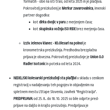
formatih - obe na isti trasi, od leta 2025 in je plačljiva.
Pokrovitelj preizkušenj je
Merkur zavarovalnica
, imenski
partner dogodka:
kot
dirka dvojic
v paru
z merjenjem časa;
kot
skupinska vožnja
ISO RIDE
brez merjenja časa.
Izziv Jelenov klanec - K0.0lesari na polno!
je
kronometrska preizkušnja. Predhodna brezplačna
prijava je obvezna. Pokrovitelj preizkušnje je
Union 0.0
Radler Isotonic
in poteka od leta 2024.
NEDELJSKI kolesarski preizkušnji sta plačljivi
v skladu s cenikom
registracij v nadaljevanju teh pogojev in objavljenim na
spletnem mestu L'Etape Slovenia, zavihek "Registracija".
PREDPRIJAVA:
od 25. 8.. do 18. 10. 2025 so bile odprte pred-
prijave na daljšo in krajšo preizušnjo. Predprijava je