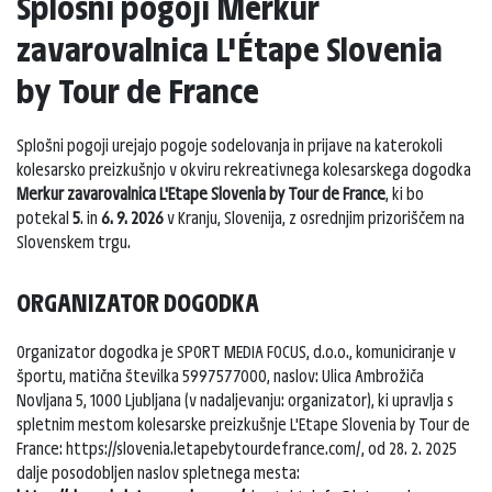
Splošni pogoji Merkur
zavarovalnica L'Étape Slovenia
by Tour de France
Splošni pogoji urejajo pogoje sodelovanja in prijave na katerokoli
kolesarsko preizkušnjo v okviru rekreativnega kolesarskega dogodka
Merkur zavarovalnica L'Etape Slovenia by Tour de France
, ki bo
potekal
5
. in
6. 9. 2026
v Kranju, Slovenija, z osrednjim prizoriščem na
Slovenskem trgu.
ORGANIZATOR DOGODKA
Organizator dogodka je SPORT MEDIA FOCUS, d.o.o., komuniciranje v
športu, matična številka 5997577000, naslov: Ulica Ambrožiča
Novljana 5, 1000 Ljubljana (v nadaljevanju: organizator), ki upravlja s
spletnim mestom kolesarske preizkušnje L'Etape Slovenia by Tour de
France: https://slovenia.letapebytourdefrance.com/, od 28. 2. 2025
dalje posodobljen naslov spletnega mesta: