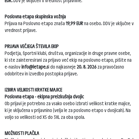
EUR.
DDV je vključen v vrednost prijavnine.
Poslovna etapa skupinska vožnja
Prijava na Poslovno etapo znaša
19,99 EUR
na osebo. DDV je vključne v
vrednost prijave.
PRIJAVA VEČJEGA ŠTEVILA EKIP
Podjetja, športni klubi, društva, organizacije in druge pravne osebe,
ki ste zainteresirani za prijavo več ekip na poslovno etapo, pišite na
e-naslov
info@letape.s
i do najkasneje
20. 8. 2026
za pravočasno
odobritev in izvedbo postopka prijave.
IZBIRA VELIKOSTI KRATKE MAJICE
Poslovna etapa - ekipna preizkušnja dvojic
Ob prijavi je potrebno za vsako osebo izbrati velikost kratke majice,
ki je vključena v prijavnino (velja le za poslovno etapo v dvojicah). Na
voljo so velikosti od XS do 3XL za oba spola.
MOŽNOSTI PLAČILA