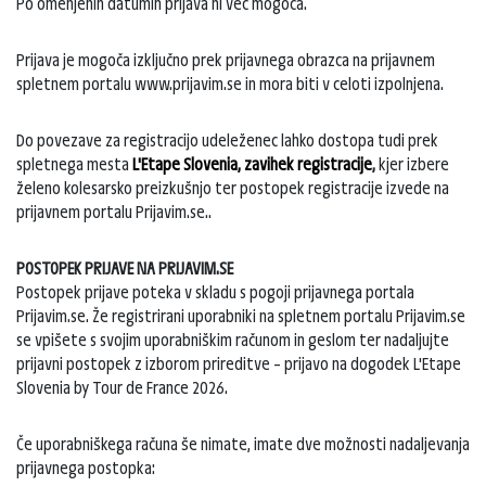
Po omenjenih datumih prijava ni več mogoča.
Prijava je mogoča izključno prek prijavnega obrazca na prijavnem
spletnem portalu www.prijavim.se in mora biti v celoti izpolnjena.
Do povezave za registracijo udeleženec lahko dostopa tudi prek
spletnega mesta
L'Etape Slovenia, zavihek registracije
,
kjer izbere
želeno kolesarsko preizkušnjo ter postopek registracije izvede na
prijavnem portalu Prijavim.se..
POSTOPEK PRIJAVE NA PRIJAVIM.SE
Postopek prijave poteka v skladu s pogoji prijavnega portala
Prijavim.se. Že registrirani uporabniki na spletnem portalu Prijavim.se
se vpišete s svojim uporabniškim računom in geslom ter nadaljujte
prijavni postopek z izborom prireditve – prijavo na dogodek L'Etape
Slovenia by Tour de France 2026.
Če uporabniškega računa še nimate, imate dve možnosti nadaljevanja
prijavnega postopka: