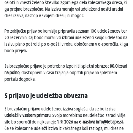
celoti in vnesti želeno številko zgornjega dela kolesarskega dresa, ki
ga prejme brezplačno. Na izzivu morajo vsi udeleženci nositi uradni
dres izziva, nastop v svojem dresu, ni mogoč.
Po zaključku prijav bo komisija pripravila seznam 100 udeležencev ter
20 rezervnih, saj bodo morali vsi izbrani udeleženci svojo udeležbo na
izzivu pisno potrditi po e-pošti v roku, določenem v e-sporočilu, ki ga
bodo prejeli.
Za brezplačno prijavo je potrebno izpolniti spletni obrazec
K0.0lesari
na polno
, dostopnem v času trajanja odprtih prijav na spletnem
portalu dogodka.
S prijavo je udeležba obvezna
Z brezplačno prijavo udeleženec izziva soglaša, da se bo izziva
udeležil v vsakem primeru.
Svojo morebitno neudeležbo zaradi višje
sile bo sporočil do najkasneje
1. 9. 2026
na
e-naslov: info@letape.si.
Če se kolesar ne udeleži izziva iz kakršnega koli razloga, mu dres ne