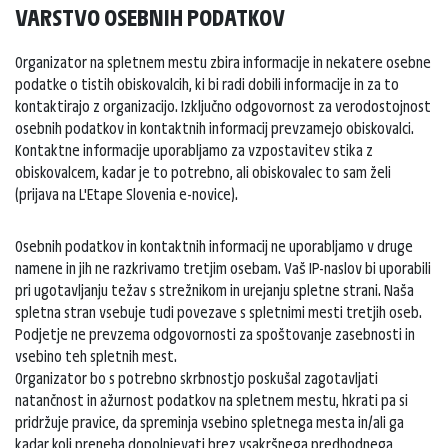
VARSTVO OSEBNIH PODATKOV
Organizator na spletnem mestu zbira informacije in nekatere osebne
podatke o tistih obiskovalcih, ki bi radi dobili informacije in za to
kontaktirajo z organizacijo. Izključno odgovornost za verodostojnost
osebnih podatkov in kontaktnih informacij prevzamejo obiskovalci.
Kontaktne informacije uporabljamo za vzpostavitev stika z
obiskovalcem, kadar je to potrebno, ali obiskovalec to sam želi
(prijava na L'Etape Slovenia e-novice).
Osebnih podatkov in kontaktnih informacij ne uporabljamo v druge
namene in jih ne razkrivamo tretjim osebam. Vaš IP-naslov bi uporabili
pri ugotavljanju težav s strežnikom in urejanju spletne strani. Naša
spletna stran vsebuje tudi povezave s spletnimi mesti tretjih oseb.
Podjetje ne prevzema odgovornosti za spoštovanje zasebnosti in
vsebino teh spletnih mest.
Organizator bo s potrebno skrbnostjo poskušal zagotavljati
natančnost in ažurnost podatkov na spletnem mestu, hkrati pa si
pridržuje pravice, da spreminja vsebino spletnega mesta in/ali ga
kadar koli preneha dopolnjevati brez vsakršnega predhodnega