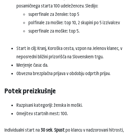
posamičnega starta 100 udeležencev. Sledijo:
superfinale za ženske: top 5
polfinale za moške: top 10, 2 skupini po 5 izzivalcev
superfinale za moške: top 5.
Start in cilj: Kranj, Koroška cesta, vzpon na Jelenov klanec, v
neposredni bližini prizorišča na Slovenskem trgu.
Merjenje časa: da.
Obvezna brezplačna prijava v obdobju odprtih prijav.
Potek preizkušnje
Razpisani kategoriji: ženska in moški.
Omejitev startnih mest: 100.
Individualni start na
30 sek
.
Spust
po klancu v nadzorovani hitrosti,