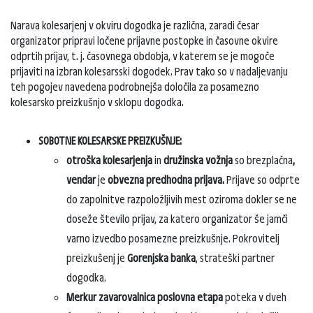
Narava kolesarjenj v okviru dogodka je različna, zaradi česar
organizator pripravi ločene prijavne postopke in časovne okvire
odprtih prijav, t. j. časovnega obdobja, v katerem se je mogoče
prijaviti na izbran kolesarsski dogodek. Prav tako so v nadaljevanju
teh pogojev navedena podrobnejša določila za posamezno
kolesarsko preizkušnjo v sklopu dogodka.
SOBOTNE KOLESARSKE PREIZKUŠNJE:
otroška kolesarjenja
in
družinska vožnja
so brezplačna
,
vendar
je
obvezna predhodna prijava.
Prijave so odprte
do zapolnitve razpoložljivih mest oziroma dokler se ne
doseže število prijav, za katero organizator še jamči
varno izvedbo posamezne preizkušnje. Pokrovitelj
preizkušenj je
Gorenjska banka
, strateški partner
dogodka.
Merkur zavarovalnica poslovna etapa
poteka v dveh