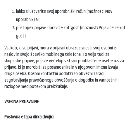
lahko si ustvarite svoj uporabniški račun (možnost: Nov
uporabnik) ali
postopek prijave opravite kot gost (možnost: Prijavite se kot
gost).
Vsakdo, ki se prijavi, mora v prijavni obrazec vnesti svoj osebni e-
naslov in svojo številko mobilnega telefona. To velja tudi za
skupinske prijave, prijave več ekip s strani pooblaščene osebe oz. za
prijavo, ki jo morebiti za posameznika in v njegovem imenu izvaja
druga oseba. Osebni kontaktni podatki so obvezni zaradi
zagotavljanja pravočasnega obveščanja o dogodku in varnostnih
razlogov med potekom preizkušnje.
VSEBINA PRIJAVNINE
Poslovna etapa dirka dvojic: