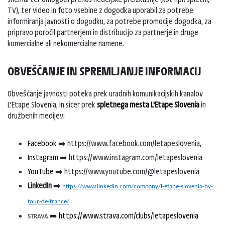
TV), ter video in foto vsebine z dogodka uporabil za potrebe
informiranja javnosti o dogodku, za potrebe promocije dogodka, za
pripravo poročil partnerjem in distribucijo za partnerje in druge
komercialne ali nekomercialne namene.
OBVEŠČANJE IN SPREMLJANJE INFORMACIJ
Obveščanje javnosti poteka prek uradnih komunikacijskih kanalov
L'Etape Slovenia, in sicer prek
spletnega mesta L'Etape Slovenia
in
družbenih medijev:
Facebook
➡️ https://www.facebook.com/letapeslovenia,
Instagram
➡️ https://www.instagram.com/letapeslovenia
YouTube
➡️ https://www.youtube.com/@letapeslovenia
LinkedIn
➡️
https://www.linkedin.com/company/l-etape-slovenia-by-
tour-de-france/
➡️
https://www.strava.com/clubs/letapeslovenia
STRAVA