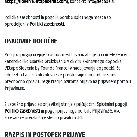
https://slovenia.letapeseries.com/
, kontakt:
info@letape.si
.
Politika zasebnosti in pogoji uporabe spletnega mesta so
opredeljeni v
Politiki zasebnosti
.
OSNOVNE DOLOČBE
Pričujoči pogoji urejujejo odnos med organizatorjem in udeležencem
katerekoli kolesarske preizkušnje v okviru 2-dnevnega dogodka
L'Etape Slovenia by Tour de France (v nadaljevanju dogodek). Za
udeležbo katerekoli kolesarske preizkušnje mora udeleženec
predhodno opraviti registracijo oziroma prijavo na prijavnem portalu
Prijavim.se.
Z uspešno prijavo se prijavitelj strinja s pričujočimi
Splošnimi pogoji
,
Politiko zasebnosti
in pogoji prijavnega portala
Prijavim.se
. Vse
kolesarske preizkušnje sledijo pravilom UCI.
RAZPIS IN POSTOPEK PRIJAVE