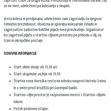
zaprtost trase za druga vozila. Preizkušnja ni tekmovalne narave, čas
se ne meri, udeleženci pa kolesarijo v skupini.
Vrsta kolesa ni predpisana, udeleženec sam zagotavlja za njegovo
tehnično brezhibnost. Obvezna je uporaba kolesarske čelade in
zagotovitev zadostne količine pijače med preizkušnjo. Organizator
bo zagotovil pijačo v startno-ciljnem prostoru po prihodu v cilj, na
trasi ni okrepčilne postaje.
OSNOVNE INFORMACIJE
Štart dirke dvojic ob 13.30 uri.
Štart skupinske vožnje ob 13:35.
Štartna cona: Koroška cesta na odseku nasproti Hotela Creina
in v smeri proti krožišču pri Gorenjski banki.
Štartno–ciljni prostor je razpoznavno mesto s štartno–ciljnim
lokom.
Potek poslovne etape: