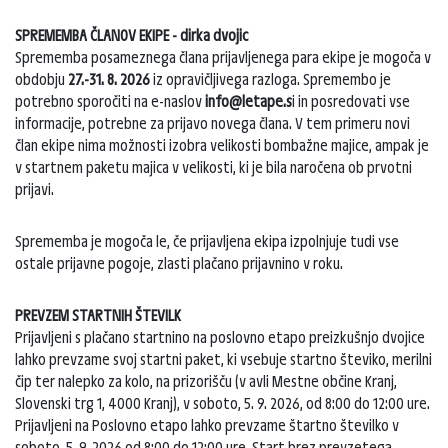
SPREMEMBA ČLANOV EKIPE - dirka dvojic
Sprememba posameznega člana prijavljenega para ekipe je mogoča v
obdobju
27.-31. 8. 2026
iz opravičljivega razloga. Spremembo je
potrebno sporočiti na e-naslov
info@letape.s
i in posredovati vse
informacije, potrebne za prijavo novega člana. V tem primeru novi
član ekipe nima možnosti izobra velikosti bombažne majice, ampak je
v startnem paketu majica v velikosti, ki je bila naročena ob prvotni
prijavi.
Sprememba je mogoča le, če prijavljena ekipa izpolnjuje tudi vse
ostale prijavne pogoje, zlasti plačano prijavnino v roku.
PREVZEM STARTNIH ŠTEVILK
Prijavljeni s plačano startnino na poslovno etapo preizkušnjo dvojice
lahko prevzame svoj startni paket, ki vsebuje startno števiko, merilni
čip ter nalepko za kolo, na prizorišču (v avli Mestne občine Kranj,
Slovenski trg 1, 4000 Kranj), v soboto, 5. 9. 2026, od 8:00 do 12:00 ure.
Prijavljeni na Poslovno etapo lahko prevzame štartno številko v
soboto, 5. 9. 2026 od 8:00 do 12:00 ure. Start brez prevzetega