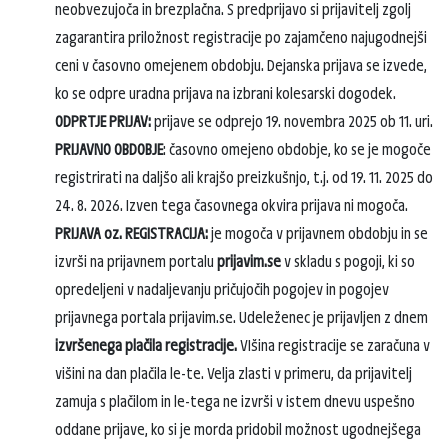
neobvezujoča in brezplačna. S predprijavo si prijavitelj zgolj
zagarantira priložnost registracije po zajamčeno najugodnejši
ceni v časovno omejenem obdobju. Dejanska prijava se izvede,
ko se odpre uradna prijava na izbrani kolesarski dogodek.
ODPRTJE PRIJAV:
prijave se odprejo 19. novembra 2025 ob 11. uri.
PRIJAVNO OBDOBJE
: časovno omejeno obdobje, ko se je mogoče
registrirati na daljšo ali krajšo preizkušnjo, t.j. od 19. 11. 2025 do
24. 8. 2026. Izven tega časovnega okvira prijava ni mogoča.
PRIJAVA oz. REGISTRACIJA:
je mogoča v prijavnem obdobju in se
izvrši na prijavnem portalu
prijavim.se
v skladu s pogoji, ki so
opredeljeni v nadaljevanju pričujočih pogojev in pogojev
prijavnega portala prijavim.se. Udeleženec je prijavljen z dnem
izvršenega plačila registracije.
VIšina registracije se zaračuna v
višini na dan plačila le-te. Velja zlasti v primeru, da prijavitelj
zamuja s plačilom in le-tega ne izvrši v istem dnevu uspešno
oddane prijave, ko si je morda pridobil možnost ugodnejšega