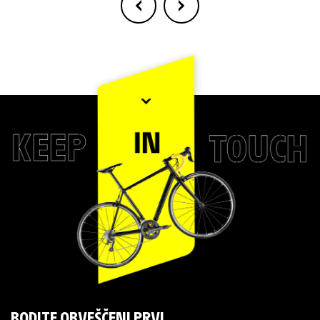
BODITE OBVEŠČENI PRVI