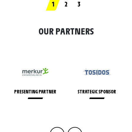
1
2
3
OUR PARTNERS
SENTING PARTNER
STRATEGIC SPONSOR
HO