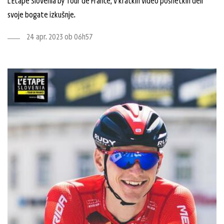
L'Etape Slovenia by Tour de France, v kratkih video posnetkih deli
svoje bogate izkušnje.
24 apr. 2023 ob 06h57