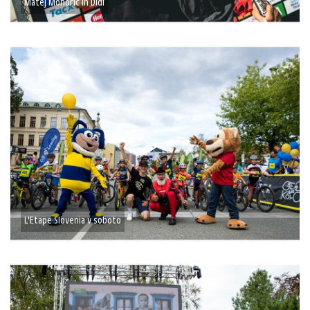
Matej Mohorič in Didi
L'Etape Slovenia v soboto