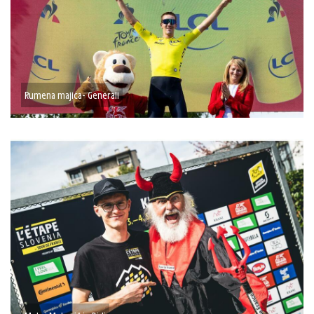
Rumena majica- Generali