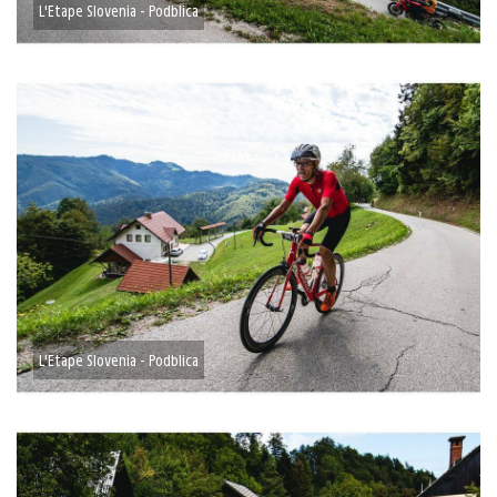
L'Etape Slovenia - Podblica
L'Etape Slovenia - Podblica