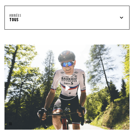
ANNÉES
TOUS