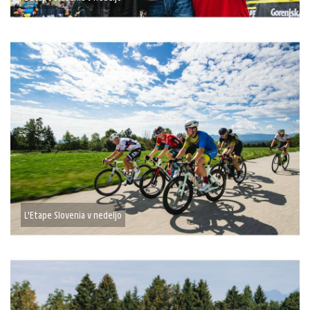
L'Etape Slovenia v nedeljo