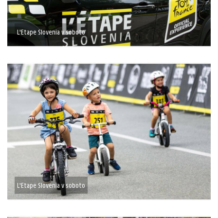
L'Etape Slovenia v soboto
L'Etape Slovenia v soboto