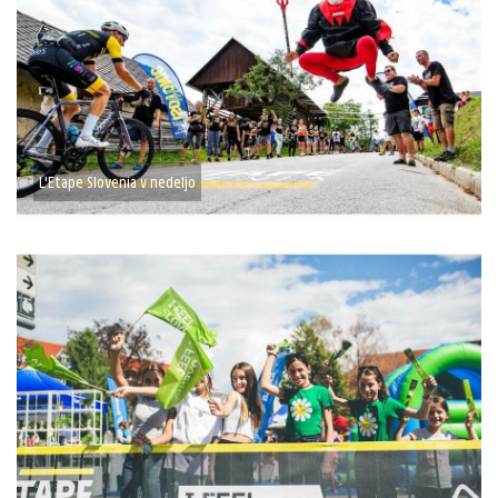
L'Etape Slovenia v nedeljo