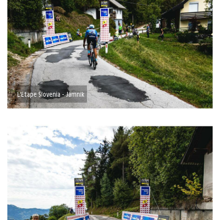
L'Etape Slovenia - Jamnik