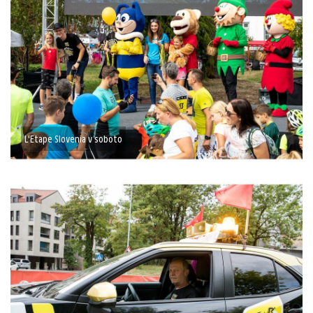
L'Etape Slovenia v soboto