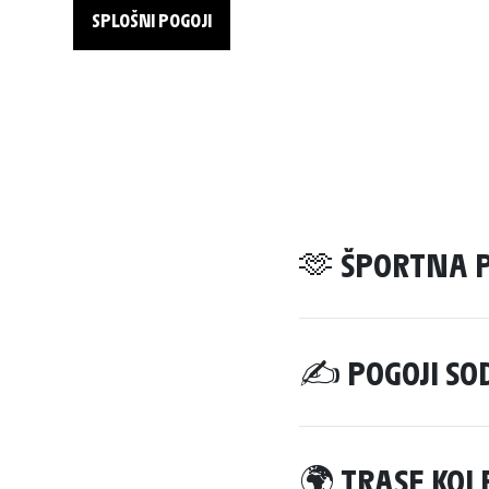
SPLOŠNI POGOJI
🫶 ŠPORTNA 
✍️ POGOJI S
🌍 TRASE KOL