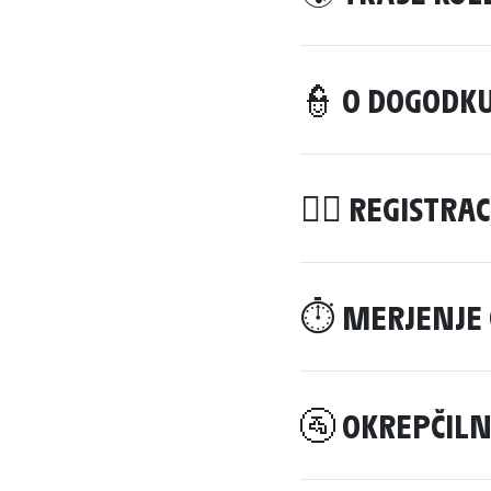
👮 O DOGODK
🚴‍♀️ REGISTR
⏱️ MERJENJE
🚰 OKREPČILN