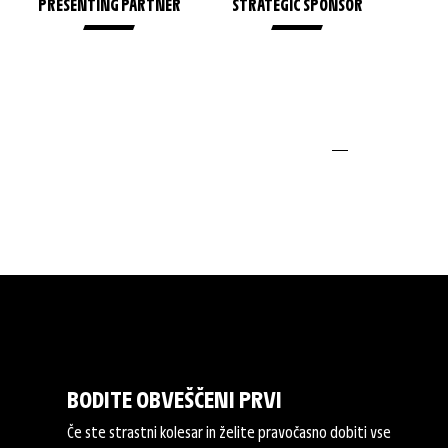
R
PRESENTING PARTNER
STRATEGIC SPONSOR
BODITE OBVEŠČENI PRVI
Če ste strastni kolesar in želite pravočasno dobiti vse