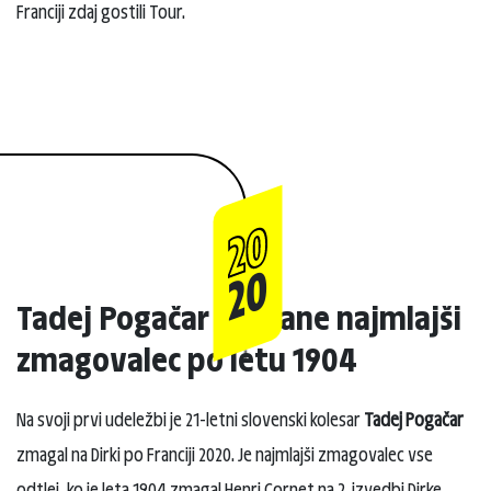
Franciji zdaj gostili Tour.
20
20
Tadej Pogačar postane najmlajši
zmagovalec po letu 1904
Na svoji prvi udeležbi je 21-letni slovenski kolesar
Tadej Pogačar
zmagal na Dirki po Franciji 2020. Je najmlajši zmagovalec vse
odtlej, ko je leta 1904 zmagal Henri Cornet na 2. izvedbi Dirke,