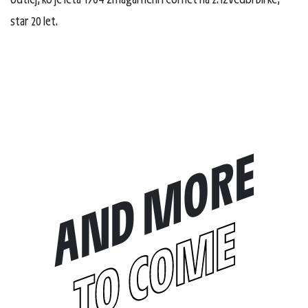
star 20 let.
AND MORE
TO COME