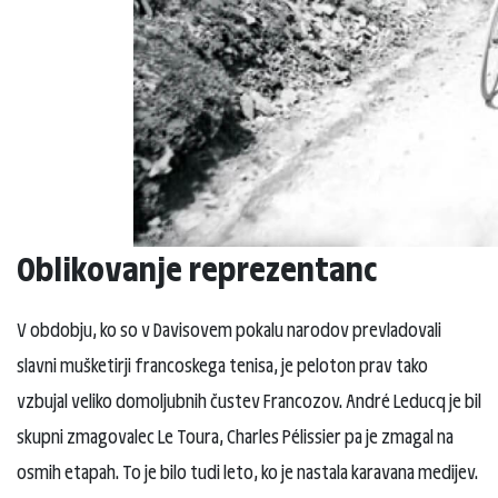
Oblikovanje reprezentanc
V obdobju, ko so v Davisovem pokalu narodov prevladovali
slavni mušketirji francoskega tenisa, je peloton prav tako
vzbujal veliko domoljubnih čustev Francozov. André Leducq je bil
skupni zmagovalec Le Toura, Charles Pélissier pa je zmagal na
osmih etapah. To je bilo tudi leto, ko je nastala karavana medijev.