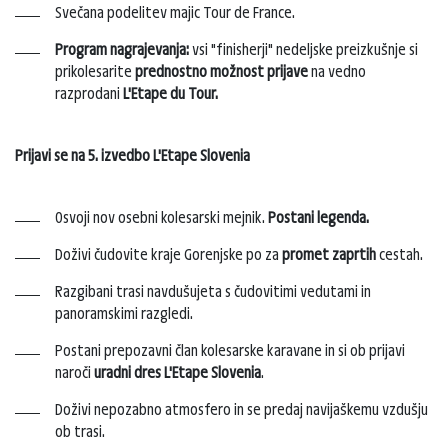
Svečana podelitev majic Tour de France.
Program nagrajevanja:
vsi "finisherji" nedeljske preizkušnje si
prikolesarite
prednostno možnost prijave
na vedno
razprodani
L'Etape du Tour.
Prijavi se na 5. izvedbo L'Etape Slovenia
Osvoji nov osebni kolesarski mejnik.
Postani legenda.
Doživi čudovite kraje Gorenjske po za
promet zaprtih
cestah.
Razgibani trasi navdušujeta s čudovitimi vedutami in
panoramskimi razgledi.
Postani prepozavni član kolesarske karavane in si ob prijavi
naroči
uradni dres L'Etape Slovenia
.
Doživi nepozabno atmosfero in se predaj navijaškemu vzdušju
ob trasi.