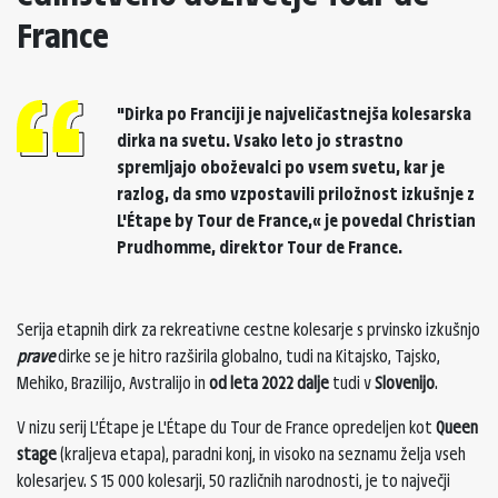
France
"Dirka po Franciji je najveličastnejša kolesarska
dirka na svetu. Vsako leto jo strastno
spremljajo oboževalci po vsem svetu, kar je
razlog, da smo vzpostavili priložnost izkušnje z
L'Étape by Tour de France,« je povedal
Christian
Prudhomme
, direktor Tour de France.
Serija etapnih dirk za rekreativne cestne kolesarje s prvinsko izkušnjo
prave
dirke se je hitro razširila globalno, tudi na Kitajsko, Tajsko,
Mehiko, Brazilijo, Avstralijo in
od leta 2022 dalje
tudi v
Slovenijo
.
V nizu serij L’Étape je L'Étape du Tour de France opredeljen kot
Queen
stage
(kraljeva etapa), paradni konj, in visoko na seznamu želja vseh
kolesarjev. S 15 000 kolesarji, 50 različnih narodnosti, je to največji