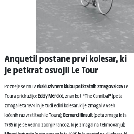
Anquetil postane prvi kolesar, ki
je petkrat osvojil Le Tour
Pozneje se mu v
ekskluzivnem klubu petkratnih zmagovalcev
Le
Toura pridružijo:
Eddy Merckx
, znan kot "The Cannibal" (peta
zmaga leta 1974 in je tudi edini kolesar, ki je zmagal v vseh
ločenih razvrstitvah le Toura);
Bernard Hinault
(peta zmaga leta
1985 in je še vedno zadnji Francoz, ki je zmagal na tekmovanju);