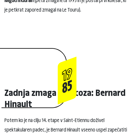
Miguel Indurain
(peta zmaga leta 1995 in je postal prvi kolesar, ki
je petkrat zapored zmagal na Le Touru).
19
85
Zadnja zmaga Francoza: Bernard
Hinault
Potem ko je na cilju 14. etape v Saint-Etiennu doživel
spektakularen padec, je Bernard Hinault vseeno uspel zapečatiti