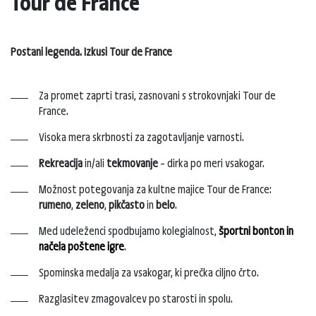
Tour de France
Postani legenda. Izkusi Tour de France
Za promet zaprti trasi, zasnovani s strokovnjaki Tour de
France.
Visoka mera skrbnosti za zagotavljanje varnosti.
Rekreacija
in/ali
tekmovanje
– dirka po meri vsakogar.
Možnost potegovanja za kultne majice Tour de France:
rumeno
,
zeleno
,
pikčasto
in
belo
.
Med udeleženci spodbujamo kolegialnost,
športni bonton in
načela poštene igre
.
Spominska medalja za vsakogar, ki prečka ciljno črto.
Razglasitev zmagovalcev po starosti in spolu.