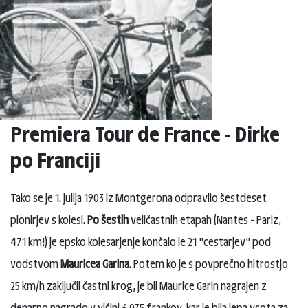
Premiera Tour de France - Dirke
po Franciji
Tako se je 1. julija 1903 iz Montgerona odpravilo šestdeset
pionirjev s kolesi.
Po šestih
veličastnih etapah (Nantes - Pariz,
471 km!) je epsko kolesarjenje končalo le 21 "cestarjev" pod
vodstvom
Mauricea Garina
. Potem ko je s povprečno hitrostjo
25 km/h zaključil častni krog, je bil Maurice Garin nagrajen z
denarno nagrado v višini 6.075 frankov, kar je bila lepa vsota za