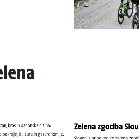
elena
Zelena zgodba Slov
ran, kras in panonska nižina.
pokrajin, kulture in gastronomije.
Slovenija pripoveduje zeleno zgodbo