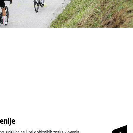
enije
. Prisluhnite ji pri dobitnikih znaka Slovenia