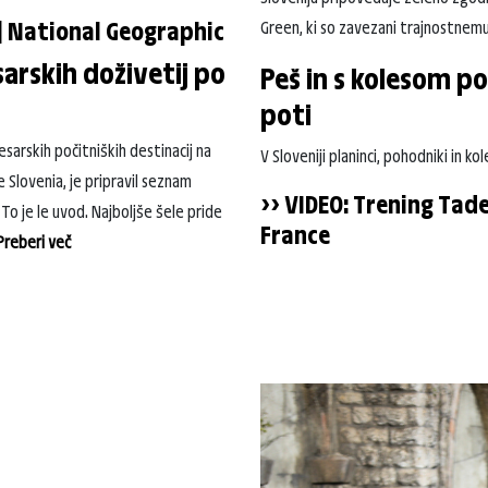
e | National Geographic
Green, ki so zavezani trajnostnemu
sarskih doživetij po
Peš in s kolesom po 
poti
lesarskih počitniških destinacij na
V Sloveniji planinci, pohodniki in ko
 Slovenia, je pripravil seznam
>> VIDEO: Trening Tad
. To je le uvod. Najboljše šele pride
France
 Preberi več