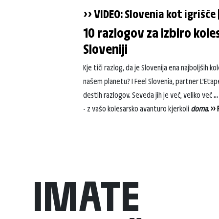
>> VIDEO: Slovenia kot igrišč
10 razlogov za izbiro kole
Sloveniji
Kje tiči razlog, da je Slovenija ena najboljših ko
našem planetu? I Feel Slovenia, partner L'Etape
destih razlogov. Seveda jih je več, veliko več ..
- z vašo kolesarsko avanturo kjerkoli
doma
.
>>
IMATE