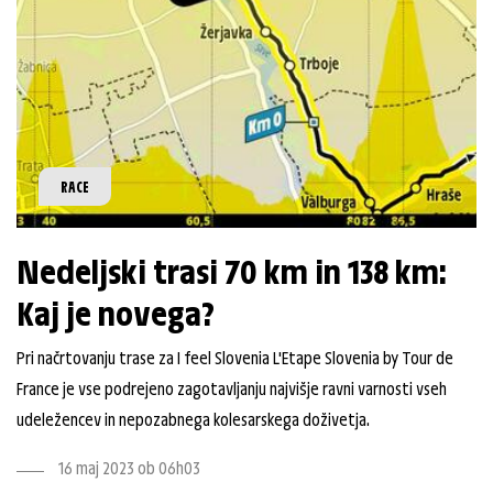
RACE
Nedeljski trasi 70 km in 138 km:
Kaj je novega?
Pri načrtovanju trase za I feel Slovenia L'Etape Slovenia by Tour de
France je vse podrejeno zagotavljanju najvišje ravni varnosti vseh
udeležencev in nepozabnega kolesarskega doživetja.
16 maj 2023 ob 06h03