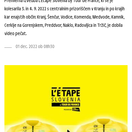
Premierna izvedba L'Etape Slovenia by Tour de France, ki se je
kolesarila 3. in 4. 9. 2022 s centralnim prizoriščem v Kranju in po krajih
kar enajstih občin: Kranj, Šenčur, Vodice, Komenda, Medvode, Kamnik,
Cerklje na Gorenjskem, Preddvor, Naklo, Radovljica in Tržič, je dobila
video pečat.
01 dec. 2022 ob 08h30