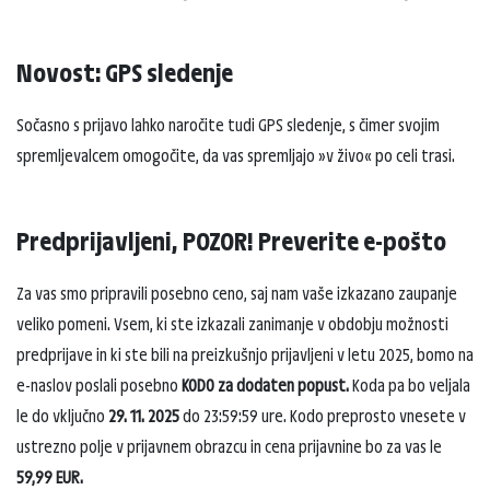
Novost: GPS sledenje
Sočasno s prijavo lahko naročite tudi GPS sledenje, s čimer svojim
spremljevalcem omogočite, da vas spremljajo »v živo« po celi trasi.
Predprijavljeni, POZOR! Preverite e-pošto
Za vas smo pripravili posebno ceno, saj nam vaše izkazano zaupanje
veliko pomeni. Vsem, ki ste izkazali zanimanje v obdobju možnosti
predprijave in ki ste bili na preizkušnjo prijavljeni v letu 2025, bomo na
e-naslov poslali posebno
KODO za dodaten popust.
Koda pa bo veljala
le do vključno
29. 11. 2025
do 23:59:59 ure. Kodo preprosto vnesete v
ustrezno polje v prijavnem obrazcu in cena prijavnine bo za vas le
59,99 EUR.