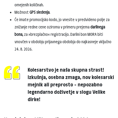
omejenih količinah.
Možnost
GPS sledenja
.
Če imate promocijsko kodo, jo vnesite v predvideno polje za
znižanje redne cene oziroma v primeru prejema
darilnega
bona,
za »brezplačno« registracijo. Darilni bon MORA biti
vnovčen v obdobju prijavnega obdobja do najkasneje vključno
24. 8. 2026.
Kolesarstvo je naša skupna strast!
Izkušnja, osebna zmaga, nov kolesarski
mejnik ali preprosto – nepozabno
legendarno doživetje v slogu Velike
dirke!