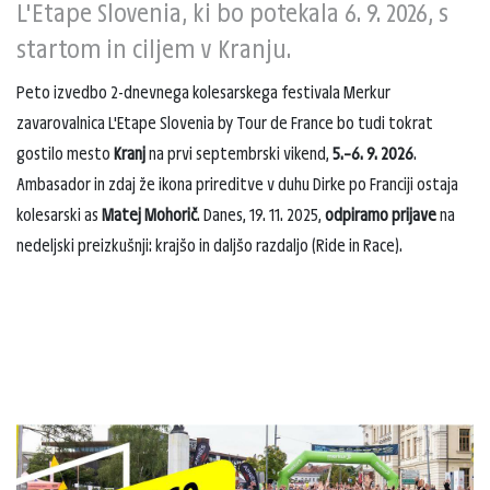
L'Etape Slovenia, ki bo potekala 6. 9. 2026, s
startom in ciljem v Kranju.
Peto izvedbo 2-dnevnega kolesarskega festivala Merkur
zavarovalnica L'Etape Slovenia by Tour de France bo tudi tokrat
gostilo mesto
Kranj
na prvi septembrski vikend,
5.–6. 9. 2026
.
Ambasador in zdaj že ikona prireditve v duhu Dirke po Franciji ostaja
kolesarski as
Matej Mohorič
. Danes, 19. 11. 2025,
odpiramo prijave
na
nedeljski preizkušnji: krajšo in daljšo razdaljo (Ride in Race).