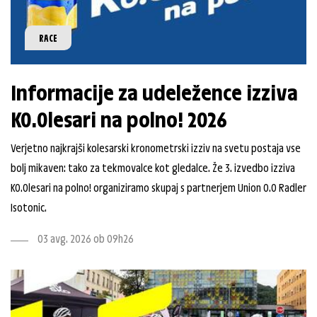
RACE
Informacije za udeležence izziva
K0.0lesari na polno! 2026
Verjetno najkrajši kolesarski kronometrski izziv na svetu postaja vse
bolj mikaven: tako za tekmovalce kot gledalce. Že 3. izvedbo izziva
K0.0lesari na polno! organiziramo skupaj s partnerjem Union 0.0 Radler
Isotonic.
03 avg. 2026 ob 09h26