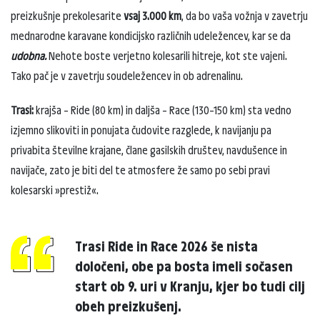
preizkušnje prekolesarite
vsaj 3.000 km
, da bo vaša vožnja v zavetrju
mednarodne karavane kondicijsko različnih udeležencev, kar se da
udobna.
Nehote boste verjetno kolesarili hitreje, kot ste vajeni.
Tako pač je v zavetrju soudeležencev in ob adrenalinu.
Trasi:
krajša – Ride (80 km) in daljša – Race (130–150 km) sta vedno
izjemno slikoviti in ponujata čudovite razglede, k navijanju pa
privabita številne krajane, člane gasilskih društev, navdušence in
navijače, zato je biti del te atmosfere že samo po sebi pravi
kolesarski »prestiž«.
Trasi Ride in Race 2026 še nista
določeni, obe pa bosta imeli sočasen
start ob 9. uri v Kranju, kjer bo tudi cilj
obeh preizkušenj.