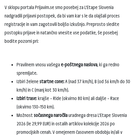
V sklopu portala Prijavim.se smo posebej za L'Etape Slovenia
nadgradili prijavni postopek, da bi vam kar s le da olajšali proces
registracije in vam zagotovili boljšo izkušnjo. Preprosto sledite
postopku prijave in natančno vnesite vse podatke, še posebej
bodite pozorni pri:
Pravilnem vnosu vašega
e-poštnega naslova
, ki ga redno
spremljate.
Izbiri želene
startne cone:
A (nad 37 km/h), B (od 36 km/h do 30
km/h) in C (manj kot 30 km/h).
Izbiri trase
: krajše – Ride (okvirno 80 km) ali daljše – Race
(okvirno 130–150 km).
Možnost
sočasnega naročila
uradnega dresa L'Etape Slovenia
2026 (le 29,99 EUR) in ostalih artiklov kolekcije 2026 po
promocijskih cenah. V omejenem časovnem obdobju in/ali v