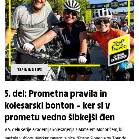
TRAINING TIPS
5. del: Prometna pravila in
kolesarski bonton – ker si v
prometu vedno šibkejši člen
V 5. delu serije Akademija kolesarjenja z Matejem Mohoričem, ki
nastaja v sklopu Merkur zavarovalnica L’Etape Slovenia by Tour de