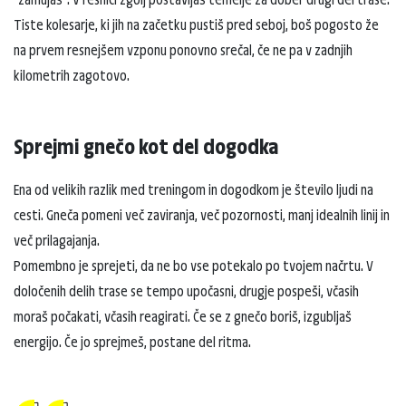
Tiste kolesarje, ki jih na začetku pustiš pred seboj, boš pogosto že
na prvem resnejšem vzponu ponovno srečal, če ne pa v zadnjih
kilometrih zagotovo.
Sprejmi gnečo kot del dogodka
Ena od velikih razlik med treningom in dogodkom je število ljudi na
cesti. Gneča pomeni več zaviranja, več pozornosti, manj idealnih linij in
več prilagajanja.
Pomembno je sprejeti, da ne bo vse potekalo po tvojem načrtu. V
določenih delih trase se tempo upočasni, drugje pospeši, včasih
moraš počakati, včasih reagirati. Če se z gnečo boriš, izgubljaš
energijo. Če jo sprejmeš, postane del ritma.