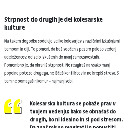
Strpnost do drugih je del kolesarske
kulture
Na takem dogodku sodeluje veliko kolesarjev z različnimi izkušnjami,
tempom in cilji. To pomeni, da boš soočen s pestro paleto vedenj
udeležencev: od zelo izkušenih do manj samozavestnih.
Pomembno je, da ohraniš strpnost. Ne reagiraš na vsako manj
popolno potezo drugega, ne iščeš konfliktov in ne krepiš stresa. S
tem ne pomagaš nikomur – najmanj sebi.
Kolesarska kultura se pokaže prav v
tvojem vedenju: kako se obnašaš do
drugih, ko ni idealno in si pod stresom.
Da znaš mirno reagirati in popustiti.