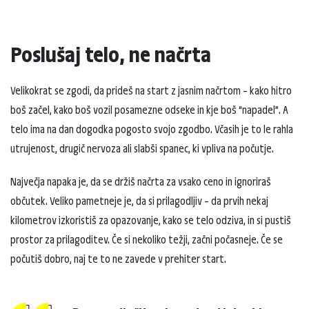
Poslušaj telo, ne načrta
Velikokrat se zgodi, da prideš na start z jasnim načrtom – kako hitro
boš začel, kako boš vozil posamezne odseke in kje boš “napadel”. A
telo ima na dan dogodka pogosto svojo zgodbo. Včasih je to le rahla
utrujenost, drugič nervoza ali slabši spanec, ki vpliva na počutje.
Največja napaka je, da se držiš načrta za vsako ceno in ignoriraš
občutek. Veliko pametneje je, da si prilagodljiv – da prvih nekaj
kilometrov izkoristiš za opazovanje, kako se telo odziva, in si pustiš
prostor za prilagoditev. Če si nekoliko težji, začni počasneje. Če se
počutiš dobro, naj te to ne zavede v prehiter start.