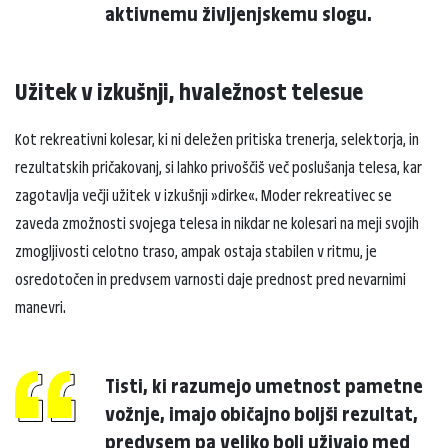
aktivnemu življenjskemu slogu.
Užitek v izkušnji, hvaležnost telesue
Kot rekreativni kolesar, ki ni deležen pritiska trenerja, selektorja, in
rezultatskih pričakovanj, si lahko privoščiš več poslušanja telesa, kar
zagotavlja večji užitek v izkušnji »dirke«. Moder rekreativec se
zaveda zmožnosti svojega telesa in nikdar ne kolesari na meji svojih
zmogljivosti celotno traso, ampak ostaja stabilen v ritmu, je
osredotočen in predvsem varnosti daje prednost pred nevarnimi
manevri.
Tisti, ki razumejo umetnost pametne
vožnje, imajo običajno boljši rezultat,
predvsem pa veliko bolj uživajo med