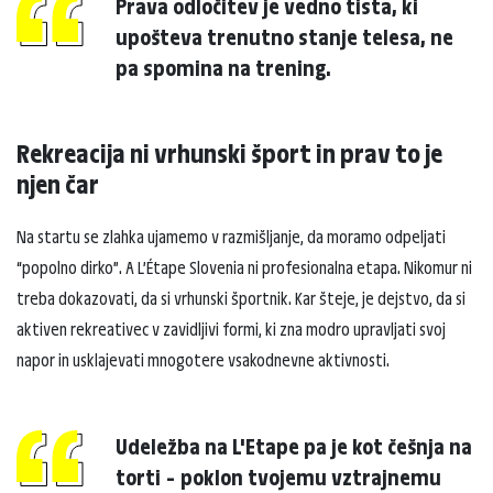
Prava odločitev je vedno tista, ki
upošteva trenutno stanje telesa, ne
pa spomina na trening.
Rekreacija ni vrhunski šport in prav to je
njen čar
Na startu se zlahka ujamemo v razmišljanje, da moramo odpeljati
“popolno dirko”. A L’Étape Slovenia ni profesionalna etapa. Nikomur ni
treba dokazovati, da si vrhunski športnik. Kar šteje, je dejstvo, da si
aktiven rekreativec v zavidljivi formi, ki zna modro upravljati svoj
napor in usklajevati mnogotere vsakodnevne aktivnosti.
Udeležba na L'Etape pa je kot češnja na
torti – poklon tvojemu vztrajnemu