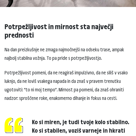
Potrpežljivost in mirnost sta največji
prednosti
Na dan preizkušnje ne zmaga najmočnejši na odseku trase, ampak
najbolj stabilna vožnja. To pa pride s potrpežljivostjo.
Potrpežljivost pomeni, da ne reagiraš impulzivno, da ne siliš v vsako
luknjo, da ne loviš vsakega napada in da znaš v pravem trenutku
ugotoviti: “to ni moj tempo”. Mirnost pa pomeni, da znaš ohraniti
nadzor: sproščene roke, enakomerno dihanje in fokus na cesti.
Ko si miren, je tudi tvoje kolo stabilno.
Ko si stabilen, voziš varneje in hkrati