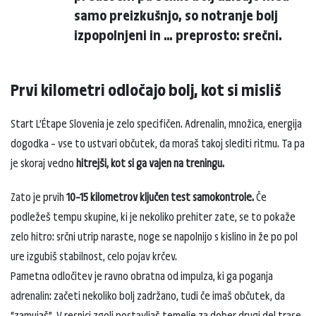
samo preizkušnjo, so notranje bolj
izpopolnjeni in … preprosto: srečni.
Prvi kilometri odločajo bolj, kot si misliš
Start L’Étape Slovenia je zelo specifičen. Adrenalin, množica, energija
dogodka – vse to ustvari občutek, da moraš takoj slediti ritmu. Ta pa
je skoraj vedno
hitrejši, kot si ga vajen na treningu.
Zato je prvih
10–15 kilometrov ključen test samokontrole.
Če
podležeš tempu skupine, ki je nekoliko prehiter zate, se to pokaže
zelo hitro: srčni utrip naraste, noge se napolnijo s kislino in že po pol
ure izgubiš stabilnost, celo pojav krčev.
Pametna odločitev je ravno obratna od impulza, ki ga poganja
adrenalin: začeti nekoliko bolj zadržano, tudi če imaš občutek, da
“zamujaš”. V resnici zgolj postavljaš temelje za dober drugi del trase.