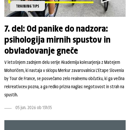
TRAINING TIPS
7. del: Od panike do nadzora:
psihologija mirnih spustov in
obvladovanje gneče
V letošnjem zadnjem delu serije Akademija kolesarjenja z Matejem
Mohoričem, ki nastaja v sklopu Merkur zavarovalnica L’Etape Slovenia
by Tour de France, se posvečamo zelo realnemu občutku, ki ga večina
rekreativcev pozna, a ga redko prizna naglas: negotovost in strah na
spustih.
05 jun. 2026 ob 13h35