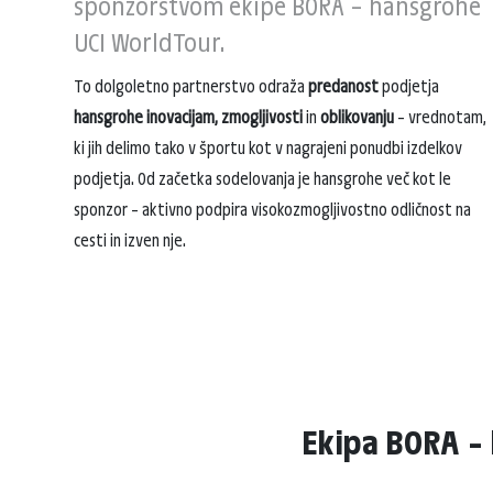
sponzorstvom ekipe BORA – hansgrohe
UCI WorldTour.
To dolgoletno partnerstvo odraža
predanost
podjetja
hansgrohe inovacijam, zmogljivosti
in
oblikovanju
– vrednotam,
ki jih delimo tako v športu kot v nagrajeni ponudbi izdelkov
podjetja. Od začetka sodelovanja je hansgrohe več kot le
sponzor – aktivno podpira visokozmogljivostno odličnost na
cesti in izven nje.
Ekipa BORA –