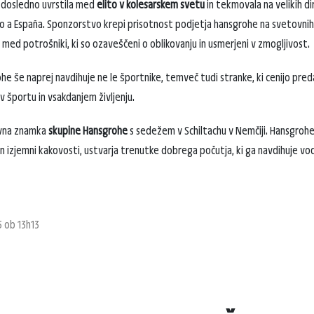
e dosledno uvrstila med
elito v kolesarskem svetu
in tekmovala na velikih di
lto a España. Sponzorstvo krepi prisotnost podjetja hansgrohe na svetovnih t
ed potrošniki, ki so ozaveščeni o oblikovanju in usmerjeni v zmogljivost.
 še naprej navdihuje ne le športnike, temveč tudi stranke, ki cenijo preda
 športu in vsakdanjem življenju.
ovna znamka
skupine Hansgrohe
s sedežem v Schiltachu v Nemčiji. Hansgrohe
 izjemni kakovosti, ustvarja trenutke dobrega počutja, ki ga navdihuje voda
5 ob 13h13