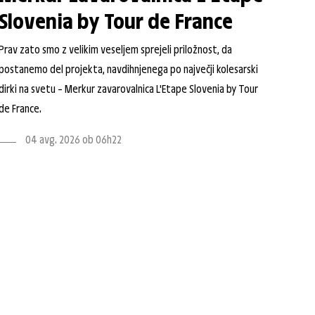
Slovenia by Tour de France
Prav zato smo z velikim veseljem sprejeli priložnost, da
postanemo del projekta, navdihnjenega po največji kolesarski
dirki na svetu – Merkur zavarovalnica L'Etape Slovenia by Tour
de France.
04 avg. 2026 ob 06h22