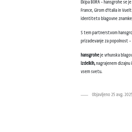
Ekipa BORA – hansgrohe se j
France, Girom d'Italia in Vue
identiteto blagovne znamke m
S tem partnerstvom hansgrohe
prizadevanje za popolnost – v
hansgrohe
je vrhunska blag
izdelkih,
nagrajenem dizajnu in
vsem svetu.
Objavljeno 25 avg. 202