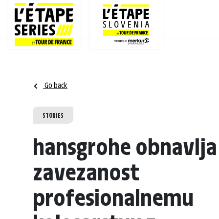
Go back
STORIES
hansgrohe obnavlja
zavezanost
profesionalnemu