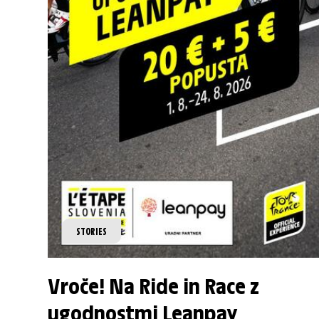
STORIES
Vroče! Na Ride in Race z
ugodnostmi Leanpay