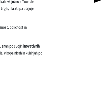
rkah, vključno s Tour de
rgih, hkrati pa utrjuje
nost, odličnost in
, znan po svojih
inovativnih
, v kopalnicah in kuhinjah po