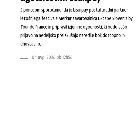
S ponosom sporočamo, da je Leanpay postal uradni partner
letošnjega festivala Merkur zavarovalnica L'Etape Slovenia by
Tour de France in pripravil izjemne ugodnosti, ki bodo vašo
prijavo na nedeljsko preizkušnjo naredile bolj dostopno in
enostavno.
04 avg. 2026 ob 12h56