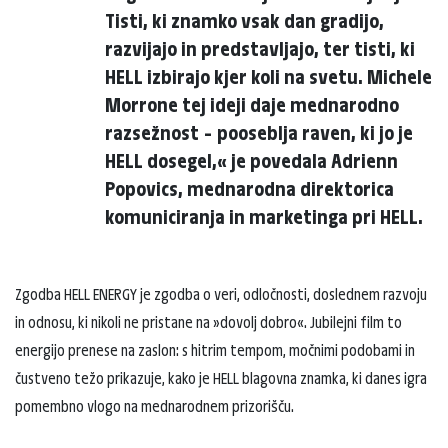
Tisti, ki znamko vsak dan gradijo,
razvijajo in predstavljajo, ter tisti, ki
HELL izbirajo kjer koli na svetu. Michele
Morrone tej ideji daje mednarodno
razsežnost – pooseblja raven, ki jo je
HELL dosegel,« je povedala Adrienn
Popovics, mednarodna direktorica
komuniciranja in marketinga pri HELL.
Zgodba HELL ENERGY je zgodba o veri, odločnosti, doslednem razvoju
in odnosu, ki nikoli ne pristane na »dovolj dobro«. Jubilejni film to
energijo prenese na zaslon: s hitrim tempom, močnimi podobami in
čustveno težo prikazuje, kako je HELL blagovna znamka, ki danes igra
pomembno vlogo na mednarodnem prizorišču.