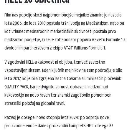
Film nas popelje skozi najpomembnejše mejnike: znamka je nastala
leta 2006, do leta 2010 postala tržni vodja na Madžarskem, nato pa
kot vrhunec mednarodnih marketinških aktivnosti postala prvo
madžarsko podjetje, ki se je kot sponzor pojavilo v svetu Formule 1 z
dvoletnim partnerstvom z ekipo AT&T Williams Formula 1.
V zgodovini HELL-a kakovost ni obljuba, temveč zavestno
vzpostavljen sistem. Eden ključnih mejnikov na tem področju je bilo
leto 2017, ko je bila zgrajena lastna tovarna aluminijastih pločevink
QUALITY PACK, kar je dvignilo varnost dobave in nadzor nad
kakovostjo na novo raven ter znamki zagotovilo pomemben
strateški položaj na globalni ravni.
Razvoj je dosegel novo stopnjo leta 2024: po odprtju nove
proizvodne enote danes proizvodni kompleks HELL obsega 83