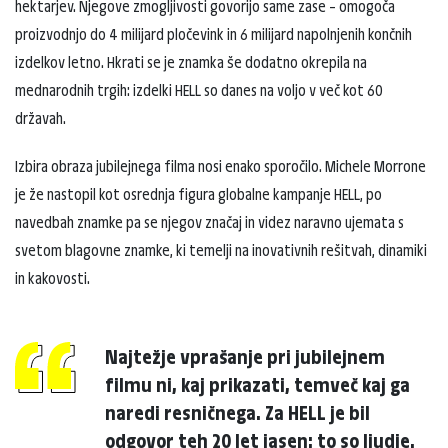
hektarjev. Njegove zmogljivosti govorijo same zase – omogoča
proizvodnjo do 4 milijard pločevink in 6 milijard napolnjenih končnih
izdelkov letno. Hkrati se je znamka še dodatno okrepila na
mednarodnih trgih: izdelki HELL so danes na voljo v več kot 60
državah.
Izbira obraza jubilejnega filma nosi enako sporočilo. Michele Morrone
je že nastopil kot osrednja figura globalne kampanje HELL, po
navedbah znamke pa se njegov značaj in videz naravno ujemata s
svetom blagovne znamke, ki temelji na inovativnih rešitvah, dinamiki
in kakovosti.
Najtežje vprašanje pri jubilejnem
filmu ni, kaj prikazati, temveč kaj ga
naredi resničnega. Za HELL je bil
odgovor teh 20 let jasen: to so ljudje.