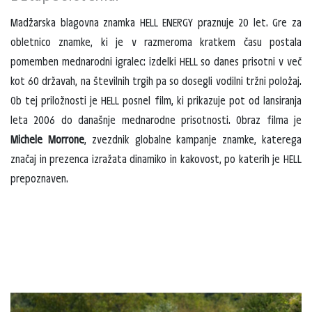
Madžarska blagovna znamka HELL ENERGY praznuje 20 let. Gre za
obletnico znamke, ki je v razmeroma kratkem času postala
pomemben mednarodni igralec: izdelki HELL so danes prisotni v več
kot 60 državah, na številnih trgih pa so dosegli vodilni tržni položaj.
Ob tej priložnosti je HELL posnel film, ki prikazuje pot od lansiranja
leta 2006 do današnje mednarodne prisotnosti. Obraz filma je
Michele Morrone
, zvezdnik globalne kampanje znamke, katerega
značaj in prezenca izražata dinamiko in kakovost, po katerih je HELL
prepoznaven.