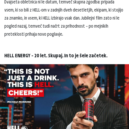
Dvajseta obletnica ni le datum, temveč skupna zgodba: pripada
vsem, ki so bili z HELL-om v zadnjih dveh desetletjih, ekipam, ki stojijo
za znamko, in vsem, ki HELL izbirajo vsak dan. Jubilejni film zato ni le
pogled nazaj, temveč tudi načrt za prihodnost – po mejnikih
preteklosti prihaja novo poglavje.
HELL ENERGY – 20 let. Skupaj. In to je šele začetek.